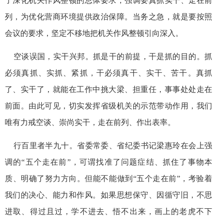
了深化机关作风整顿的总体要求，强调要真抓实干、走在前
列，为优化营商环境提供政治保障。当务之急，就是要按照
会议的要求，坚定不移地把机关作风整顿引向深入。
空谈误国，实干兴邦。抓是干的前提，干是抓的目的。抓
必须真抓、实抓、紧抓，干必须真干、实干、苦干。真抓
了、实干了，就能在工作中挑大梁、担重任，事事处处走在
前面。由此可见，切实发挥省级机关的示范带动作用，我们
唯有力戒空谈、崇尚实干，走在前列、作出表率。
行百里者半九十。省委常委、省纪委书记梁惠玲在会上强
调的“五个走在前”，可谓找准了问题症结、抓住了事物本
质、明确了努力方向。但能不能做到“五个走在前”，考验着
我们的决心、能力和作风。如果思想保守、因循守旧，不思
进取、得过且过，学不进去、悟不出来，画上的老虎不下