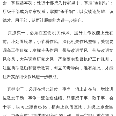
会，掌握基本功；处级干部成为行家里手，掌握“金刚钻”；
厅级干部成为专家权威，掌握“杀手锏”，以实绩论英雄、识
德才、用干部，从而让履职能力进一步提升。
真抓实干，必须在整饬机关作风、提升工作效能上走在
前。小处看境界，小节看作风。深化机关作风整顿，关键要
调高工作目标，发挥带头作用，带头改进学风，带头改进文
风会风，大兴调查研究之风，严格落实监督执纪工作规则，
注重典型激励和警示教育，树立问责导向，唯有如此，才能
让严实深细快作风进一步养成。
真抓实干，必须在增比进位、事争一流上走在前。增比进
位激发干劲，事争一流创造佳绩。只要想干事、敢干事、会
干事，纵向上跟自己比，横向上跟省直比，系统上跟全国
比，力争完成1-2项带有创新性的工作，就一定能让重点难点