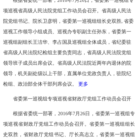
根据省委统一部署，2016年7月26日，省委第一巡视组专
项巡视省高级人民法院党组工作动员会召开。省高级人民法
院党组书记、院长卫彦明，省委第一巡视组组长史双胜, 省委
巡视工作领导小组成员、巡视办专职副主任孙东，省委第一
巡视组副组长王洁华、李占国及巡视组全体成员，省纪委驻
省高级人民法院纪检组主要负责同志，省高级人民法院党组
领导班子成员出席会议。
省高级人民法院近两年内退休的院
领导，机关副处级以上干部，直属单位党政负责人，驻院纪
检组、政治部全体干部列席会议。
更多
省委第一巡视组专项巡视省财政厅党组工作动员会召开
根据省委统一部署，2016年7月26日，省委第一巡视组专
项巡视省财政厅党组工作动员会召开。省委第一巡视组组长
史双胜，省财政厅党组书记、厅长高志立，省委第一巡视组