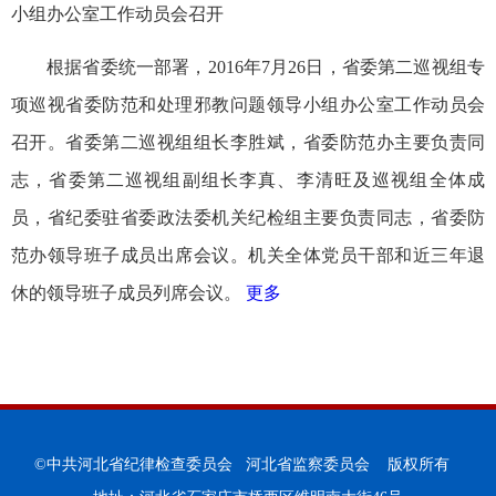
小组办公室工作动员会召开
根据省委统一部署，2016年7月26日，省委第二巡视组专
项巡视省委防范和处理邪教问题领导小组办公室工作动员会
召开。省委第二巡视组组长李胜斌，省委防范办主要负责同
志，省委第二巡视组副组长李真、李清旺及巡视组全体成
员，省纪委驻省委政法委机关纪检组主要负责同志，省委防
范办领导班子成员出席会议。
机关全体党员干部和近三年退
休的领导班子成员列席会议
。
更多
©中共河北省纪律检查委员会 河北省监察委员会 版权所有