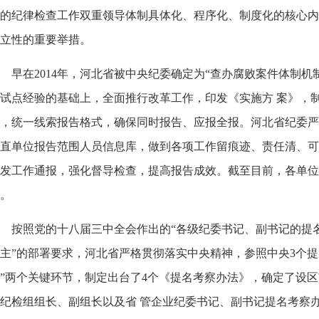
的纪律检查工作双重领导体制具体化、程序化、制度化的核心内
立性的重要举措。
早在
2014
年，河北省被中央纪委确定为
“
查办腐败案件体制机
结试点经验的基础上，全面推行改革工作，印发《实施方
案》，
，统一线索报告格式，确保同时报告、应报全报。河北省纪委严
直单位报告范围人员
信息库，做到各项工作留痕迹、责任清、可
发工作通报，强化督导检查，提高报告成效。截至目前，各单位
。
按照党的十八届三中全会作出的
“
各级纪委书记、副书记的提
主
”
的部署要求，河北省严格贯彻落实中央精神，参照中央
3
个
”
两个关键环节，制定出台了
4
个《提名考察办法》，确定了设区
驻纪检组组长、副组长以及省
管企业纪委书记、副书记提名考察