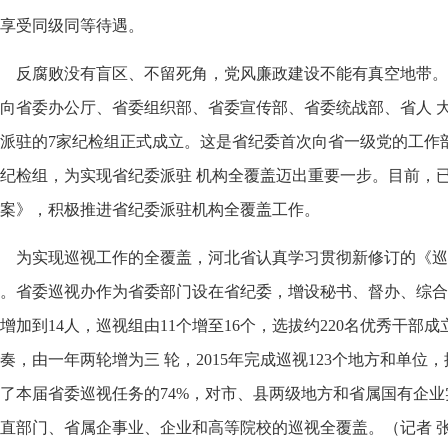
享受同级同等待遇。
反腐败没有盲区、不留死角，党风廉政建设不能有真空地带。
委向省委办公厅、省委组织部、省委宣传部、省委统战部、省人
派驻的
7
家纪检组正式成立。这是省纪委首次向省一级党的工作
驻纪检组，为实现省纪委派驻
机构全覆盖迈出重要一步。目前，
案》，积极推进省纪委派驻机构全覆盖工作。
为实现巡视工作的全覆盖，河北省认真学习贯彻新修订的《巡
。省委巡视办作为省委部门设在省纪委，增设秘书、督办、综合
增加到
14
人，巡视组由
11
个增至
16
个，选拔约
220
名优秀干部成
节奏，由一年两轮增为三
轮，
2015
年完成巡视
123
个地方和单位，
了本届省委巡视任务的
74%
，对市、县两级地方和省属国有企业
省直部门、省属企事业、企业和高等院校的巡视全覆盖。（记者