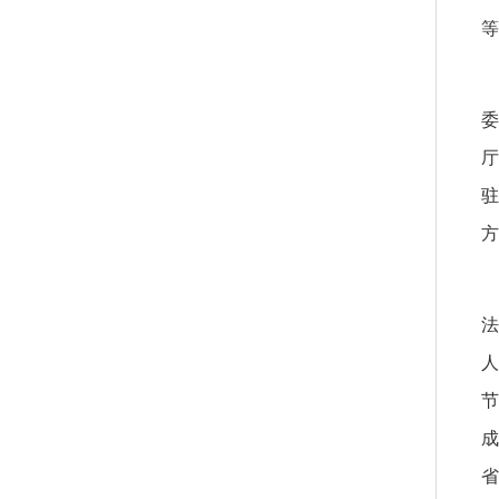
等
厅
方
法
人
成