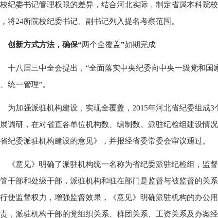
校纪委书记管理权限的差异，结合河北实际，制定省属本科院校
，将
24
所院校纪委书记、副书记列入提名考察范围。
创新方式方法，确保
“
两个全覆盖
”
如期完成
十八届三中全会提出，
“
全面落实中央纪委向中央一级党和国
、统一管理
”
。
为加强派驻机构建设，实现全覆盖，
2015
年河北省纪委组成
3
展调研，在对省直各单位机构数、编制数、派驻纪检组建设情况
省纪委派驻机构建设的意见》，并报经省委常委会审议通过。
《意见》明确了派驻机构统一名称为省纪委派驻纪检组，监督
管干部和处级干部，派驻机构和驻在部门是监督与被监督的关系
行使监督权力，增强监督效果，《意见》明确派驻机构的办公用
责，派驻机构干部的党组织关系、群
团关系、工资关系及办案经