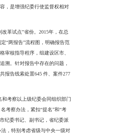
容，是增强纪委行使监督权相对
制改革试点
”
省份。
2015
年，在总
制定
“
两报告
”
流程图，明确报告范
格审核指导程序，组建设区市、
追溯。针对报告中存在的问题，
共报告线索处置
645
件、案件
277
名和考察以上级纪委会同组织部门
提
名考察办法，紧扣
“
提名
”
和
“
考
市纪委书记、副书记，省纪委派
办法，特别考虑省级与中央一级对