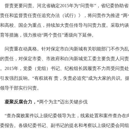
督责更要问责。河北省确定
2015
年为
“
问责年
”
，省纪委协助省
体责任和监督责任责任追究办法（试行）》，将问责作为推进
“
两
和高校、国企为重点，持续加大责任传导与问责力度。采取约谈
育等措施，强力推动
“
两个责任
”
逐级向下延伸。
问责重在动真格。针对保定市白沟新城有关职能部门不作为乱
导的责任，对保定市委、市政府和白沟新城党工委主要负责人问
。
2015
年，党委（党组）书记、纪检组长因履责不力而受问责处
引发强烈反响。
“
有权就有
责，失责必追究
”
成为大家的共识。
领导干部实行问责。
凝聚反腐合力，
“
两个为主
”
迈出关键步伐
“
查办腐败案件以上级纪委领导为主，线索处置和案件查办在
委报告。各级纪委书记、副书记的提名和考察以上级纪委会同组