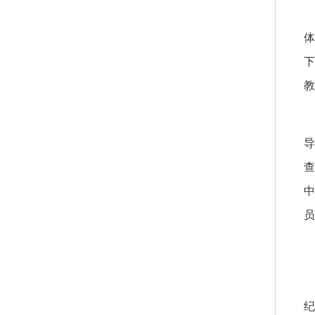
下
教
查
中
员
纪