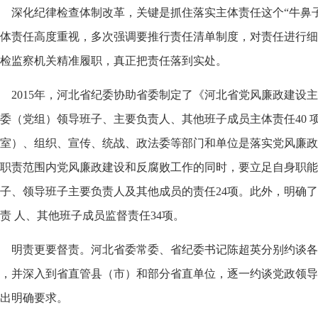
深化纪律检查体制改革，关键是抓住落实主体责任这个
“
牛鼻
体责任高度重视，多次强调要推行责任清单制度，对责任进行细
检监察机关精准履职，真正把责任落到实处。
2015
年，河北省纪委协助省委制定了《河北省党风廉政建设主
委（党组）领导班子、主要负责人、其他班子成员主体责任
40
室）、组织、宣传、统战、政法委等部门和单位是落实党风廉政
职责范围内党风廉政建设和反腐败工
作的同时，要立足自身职能
子、领导班子主要负责人及其他成员的责任
24
项。此外，明确了
负责
人、其他班子成员监督责任
34
项。
明责更要督责。河北省委常委、省纪委书记陈超英分别约谈各
，并深入到省直管县（市）和部分省直单位，逐一约谈党政领导
出明确要求。