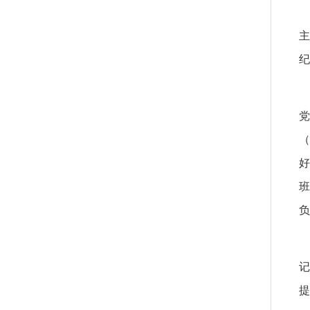
主
纪
党
（
好
班
记
提