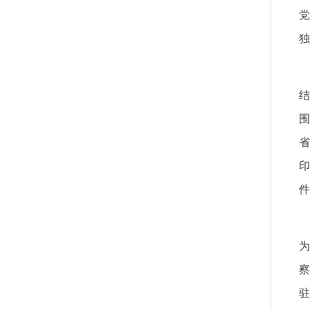
党
独
围
省
印
件
为
察