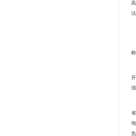
高
法
称
开
强
省
地
负