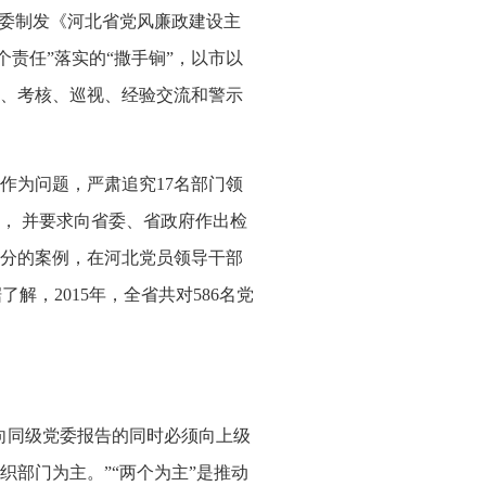
委制发《河北省党风廉政建设主
个责任
”
落实的
“
撒手锏
”
，以市以
、考核、巡视、经验交流和警示
作为问题，严肃追究
17
名部门领
责，
并要求向省委、省政府作出检
分的案例，在河北党员领导干部
据了解，
2015
年，全省共对
586
名党
向同级党委报告的同时必须向上级
织
部门为主。
”“
两个为主
”
是推动