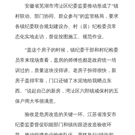
安徽省芜湖市湾沚区纪委监委推动形成了“镇
村联动、部门协同、群众参与”的监管格局，要求
各镇纪委联合规划建设办、村（居）纪检委员常
态化实地走访，督促按图施工、规范作业。
“盖这个房子的时候，镇纪委干部和村纪检委
员常来现场查看，盖房的师傅也都是政府统一培
训过的，质量这块没得讲。老房子拆得很快，新
房子盖得牢靠，门口还铺了水泥地给我晒点东
西。”说起自己的新房，湾沚区六郎镇咸保村的五
保户周大爷很满意。
验收是危房改造的关键一环。江苏省淮安市
纪委监委督促职能部门和镇街跟进改造验收环
节，推动组建专业验收队伍，严格执行“镇街初