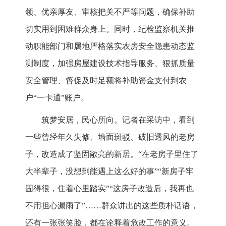
领、优亲厚友、审核把关不严等问题，确保补助
切实用到困难群众身上。同时，纪检监察机关推
动职能部门和属地严格落实农房安全隐患动态监
测制度，加强房屋建设技术指导服务、狠抓质量
安全管理、督促及时足额将补助资金支付到农
户“一卡通”账户。
筑梦安居，民心所向。记者在采访中，看到
一些曾经年久失修、墙面斑驳、破旧透风的老房
子，改造成了坚固敞亮的新居。“在老房子里住了
大半辈子，没想到能遇上这么好的事”“新房子牢
固得很，住着心里踏实”“这房子改造后，我再也
不用担心漏雨了”……群众讲出的这些质朴话语，
还有一张张笑脸，都在诠释着危改工作的意义。