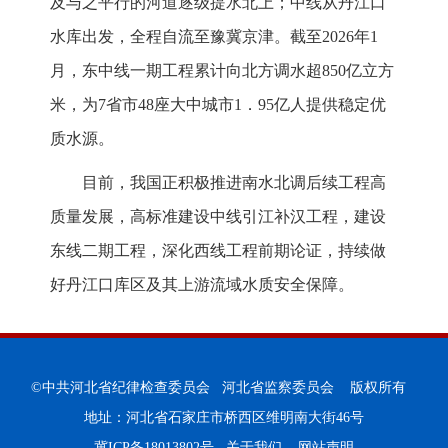
及与之平行的河道逐级提水北上；中线从丹江口
水库出发，全程自流至豫冀京津。截至2026年1
月，东中线一期工程累计向北方调水超850亿立方
米，为7省市48座大中城市1．95亿人提供稳定优
质水源。
目前，我国正积极推进南水北调后续工程高
质量发展，高标准建设中线引江补汉工程，建设
东线二期工程，深化西线工程前期论证，持续做
好丹江口库区及其上游流域水质安全保障。
©中共河北省纪律检查委员会 河北省监察委员会 版权所有
地址：河北省石家庄市桥西区维明南大街46号
冀ICP备18013802号
关于我们
网站声明