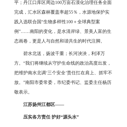
平；丹江口库区周边100万亩石漠化治理任务全面
完成，汇水区森林覆盖率超55％，水源地保护实
践入选联合国“生物多样性100＋全球典型案
例”……南阳的变化，是水清岸绿、景美人富的生
态画卷，更是人与自然和谐共生的时代注脚。
碧水北送，扬波千重；长河泱泱，利泽万
方。“我们将继续从守护生命线的政治高度出发，
把维护南水北调‘三个安全’责任扛在肩上、抓牢不
放。”南阳市委常委，市纪委书记、监委主任杨历
敬表示。
江苏扬州江都区——
压实各方责任 护好“源头水”