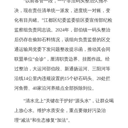
“以前各管一段，一个非法码头整治久拖不
决，现在责任清单统一派发，进度统一对账，变
化有目共睹。”江都区纪委监委驻区委宣传部纪检
监察组负责同志说。2024年，邵伯镇一码头整治
后仍存在偷卸石料情况，该组向负责监督的区交
通运输局党委下发问题整改提示函，推动其会同
联盟单位“会诊”，厘清职责边界、挂图作战。经
过整治，大运河邵伯段、新通扬运河、三阳河等
沿线14公里内违规设置的15个砂石码头、20处拦
河鱼罾、40家沿河养殖点全部拆除到位。
“清水北上”关键在于护好“源头水”，让群众喝
上放心水。维护水质安全，重点要做好污染治
理“减法”和生态修复“加法”。