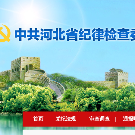
首页
党纪法规
|
审查调查
|
通报