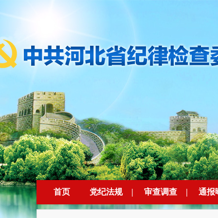
首页
党纪法规
|
审查调查
|
通报