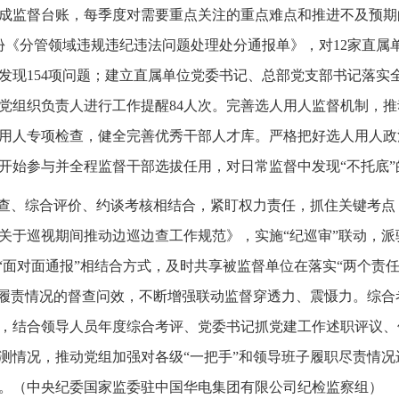
成监督台账，每季度对需要重点关注的重点难点和推进不及预期
7份《分管领域违规违纪违法问题处理处分通报单》，对12家直
发现154项问题；建立直属单位党委书记、总部党支部书记落实
党组织负责人进行工作提醒84人次。完善选人用人监督机制，
用人专项检查，健全完善优秀干部人才库。严格把好选人用人政
开始参与并全程监督干部选拔任用，对日常监督中发现“不托底”
督查、综合评价、约谈考核相结合，紧盯权力责任，抓住关键考
关于巡视期间推动边巡边查工作规范》，实施“纪巡审”联动，
和“面对面通报”相结合方式，及时共享被监督单位在落实“两个责
子履责情况的督查问效，不断增强联动监督穿透力、震慑力。综合
，结合领导人员年度综合考评、党委书记抓党建工作述职评议、
测情况，推动党组加强对各级“一把手”和领导班子履职尽责情
。（中央纪委国家监委驻中国华电集团有限公司纪检监察组）