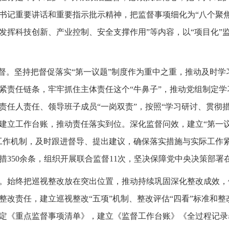
书记重要讲话和重要指示批示精神，把监督事项细化为“八个聚焦
发挥科技创新、产业控制、安全支撑作用”等内容，以“项目化”
监督。坚持把督促落实“第一议题”制度作为重中之重，推动及时
紧责任链条，牢牢抓住主体责任这个“牛鼻子”，推动党组制定
责任人责任、领导班子成员“一岗双责”，按照“学习研讨、贯彻
建立工作台账，推动责任落实到位。深化监督问效，建立“第一议
工作机制，及时跟进督导、提出建议，确保落实措施与实际工作紧密
措350余条，组织开展联合监督11次，坚决保障党中央决策部署
。始终把巡视整改放在突出位置，推动持续巩固深化整改成效，
整改责任，建立巡视整改“五项”机制、整改评估“四看”标准和整
定《重点监督事项清单》，建立《监督工作台账》《全过程记录