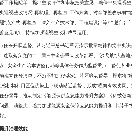
督工作提醒单，提出整改评估和审核把关意见，确保中央巡视整
央巡视整改情况“再梳理、再检查”工作方案，对全部整改事项“
问题“点穴式”再检查，深入生产技术部、工程建设部等7个总部部
善意见6项，持续加强巡视整改和成果运用。
重点任务开展监督。从习近平总书记重要指示批示精神和党中央
地。选取落实党的二十届三中全会重大改革部署、“沙戈荒”大基
”行动、安全生产治本攻坚行动等具体任务作为监督重点，督促各业
逐项建立任务清单，不折不扣抓好落实。片区联动督导，探索将7家
纪检机构利用区位优势上下联动贴近监督，形成“横向有效协同、
任务督导，推动制定《能源保供应急能力提升方案》《科技创新
问题、消隐患，着力加强能源安全保障应急能力提升和“卡脖子
好。
提升治理效能