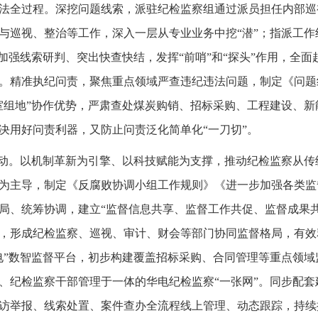
法全过程。深挖问题线索，派驻纪检监察组通过派员担任内部巡
与巡视、整治等工作，深入一层从专业业务中挖“潜”；指派工
。加强线索研判、突出快查快结，发挥“前哨”和“探头”作用，全
。精准执纪问责，聚焦重点领域严查违纪违法问题，制定《问题
室组地”协作优势，严肃查处煤炭购销、招标采购、工程建设、
决用好问责利器，又防止问责泛化简单化“一刀切”。
驱动。以机制革新为引擎、以科技赋能为支撑，推动纪检监察从
为主导，制定《反腐败协调小组工作规则》《进一步加强各类监
局、统筹协调，建立“监督信息共享、监督工作共促、监督成果
，形成纪检监察、巡视、审计、财会等部门协同监督格局，有效释
电”数智监督平台，初步构建覆盖招标采购、合同管理等重点领
、纪检监察干部管理于一体的华电纪检监察“一张网”。同步配
访举报、线索处置、案件查办全流程线上管理、动态跟踪，持续