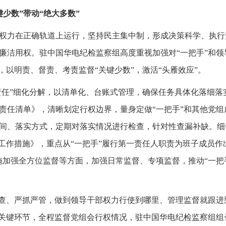
少数”带动“绝大多数”
权力在正确轨道上运行，坚持民主集中制，形成决策科学、执行
廉洁用权。驻中国华电纪检监察组高度重视加强对“一把手”和
，以明责、督责、考责监督“关键少数”，激活“头雁效应”。
个责任”细化分解，以清单化、台账式管理，确保任务具体化落细
责任清单》，清晰划定行权边界，量身定做“一把手”和其他党
间、落实方式，定期对落实情况进行检查，针对性查漏补缺。细
的工作措施》，重点从“一把手”履行第一责任人职责为班子成员作
施加强全方位监督等方面，加强日常监督、专项监督，推动“一把
实查、严抓严管，做到领导干部权力行使到哪里、管理监督就跟
等关键环节，全程监督党组会行权情况，驻中国华电纪检监察组