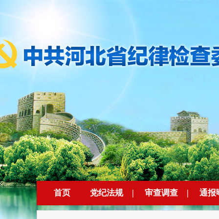
首页
党纪法规
|
审查调查
|
通报