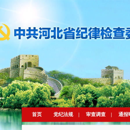
首页
党纪法规
|
审查调查
|
通报