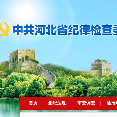
首页
党纪法规
|
审查调查
|
通报