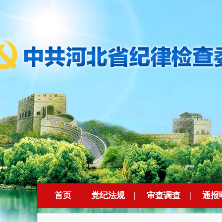
首页
党纪法规
|
审查调查
|
通报