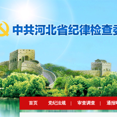
首页
党纪法规
|
审查调查
|
通报