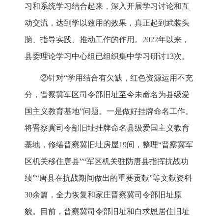
习和系统学习结合起来，深入开展学习讨论和互
动交流，达到学以致用的效果，真正起到武装头
脑、指导实践、推动工作的作用。2022年以来，
县委理论学习中心组已组织集中学习研讨13次。
②针对“学用结合有欠缺，红色资源运用不充
分，晋察冀军区司令部旧址至今未命名为县级爱
国主义教育基地”问题。一是做好挂牌命名工作。
将晋察冀司令部旧址挂牌命名县级爱国主义教育
基地，修缮晋察冀旧址房屋19间，整理“晋察冀军
区机关移住唐县”“军区机关驻防唐县指挥抗战功
绩”“唐县在抗战期间做出的重要贡献”等文献资料
30余篇，全力恢复和家庄晋察冀司令部旧址原
貌。目前，晋察冀司令部旧址和白求恩居住旧址