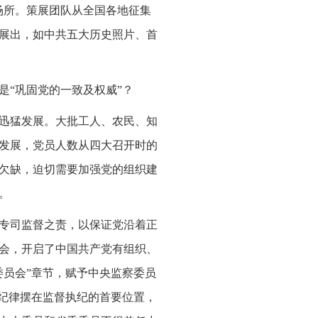
场所。策展团队从全国各地征集
次展出，如中共五大历史照片、首
是“巩固党的一致及权威”？
迅猛发展。大批工人、农民、知
发展，党员人数从四大召开时的
分欠缺，迫切需要加强党的组织建
。
专司监督之责，以保证党沿着正
会，开启了中国共产党有组织、
委员会”章节，赋予中央监察委员
治纪律摆在监督执纪的首要位置，