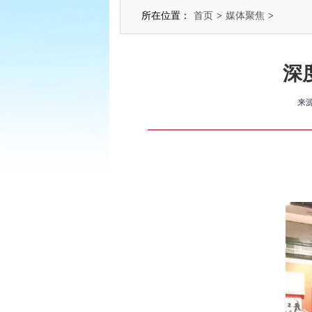
所在位置：
首页
>
媒体聚焦
>
深
来