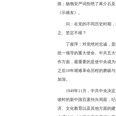
路；杨匏安严词拒绝了蒋介石及
《示难友》。
问：在党的不同历史时期，
之、坚定不移？
丁俊萍：对党绝对忠诚，是
统一领导的重大使命。中共五大
作方面，最重要的是使中央成为
之后10年艰难革命历程的磨砺
加深。
1949年11月，中共中央
彼时的新中国百废待兴局面，纪
济、文化教育以及其他方面的建