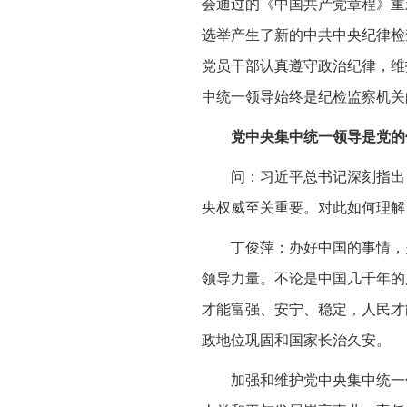
会通过的《中国共产党章程》重
选举产生了新的中共中央纪律检
党员干部认真遵守政治纪律，维
中统一领导始终是纪检监察机关
党中央集中统一领导是党的
问：习近平总书记深刻指出
央权威至关重要。对此如何理解
丁俊萍：办好中国的事情，
领导力量。不论是中国几千年的
才能富强、安宁、稳定，人民才
政地位巩固和国家长治久安。
加强和维护党中央集中统一