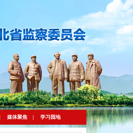
|
媒体聚焦
|
学习园地