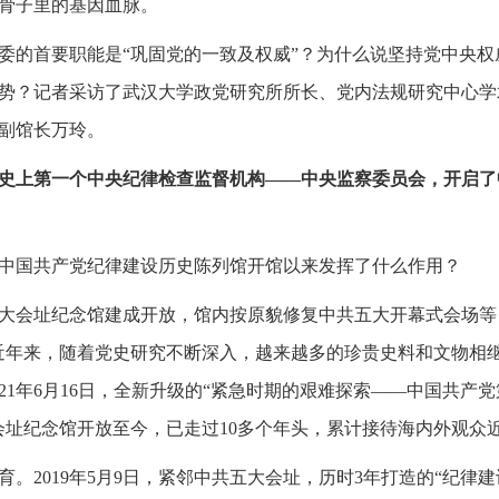
骨子里的基因血脉。
委的首要职能是“巩固党的一致及权威”？为什么说坚持党中央
势？记者采访了武汉大学政党研究所所长、党内法规研究中心学
副馆长万玲。
史上第一个中央纪律检查监督机构——中央监察委员会，开启了
中国共产党纪律建设历史陈列馆开馆以来发挥了什么作用？
中共五大会址纪念馆建成开放，馆内按原貌修复中共五大开幕式会场
近年来，随着党史研究不断深入，越来越多的珍贵史料和文物相
21年6月16日，全新升级的“紧急时期的艰难探索——中国共产
址纪念馆开放至今，已走过10多个年头，累计接待海内外观众近2
。2019年5月9日，紧邻中共五大会址，历时3年打造的“纪律