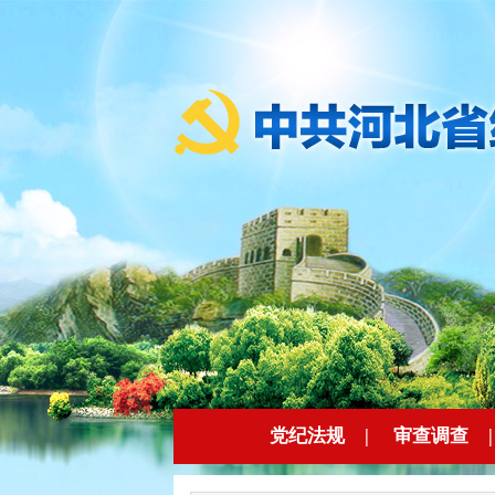
党纪法规
|
审查调查