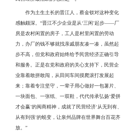
作为土生土长的晋江人，蔡金钗对这种变化
感触颇深。“晋江不少企业是从‘三闲’起步——厂
房是农村闲置的房子，工人是村里闲置的劳动
力，办厂的钱不够就找亲戚朋友凑一凑，虽然起
步不高，但党和政府始终给予民营经济正确引导
和服务。正是在党和政府的关心支持下，民营企
业靠着敢拼敢闯，从田间车间摸爬滚打发展起
来；靠着专注坚守，一辈子用心做好一包薯片、
一块面包、一张纸、一双鞋，代代传承弘扬‘爱拼
才会赢’的闽商精神，成就了民营经济‘从无到有、
从有到强’的蜕变，让泉州品牌在世界舞台百花齐
放。”