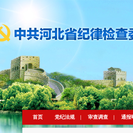
首页
党纪法规
|
审查调查
|
通报