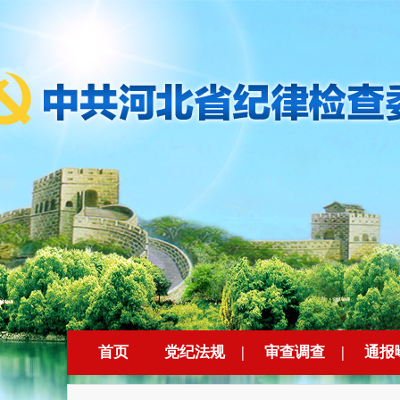
首页
党纪法规
|
审查调查
|
通报