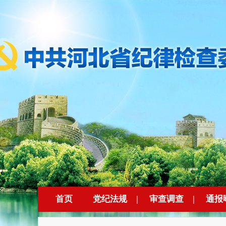
首页
党纪法规
|
审查调查
|
通报