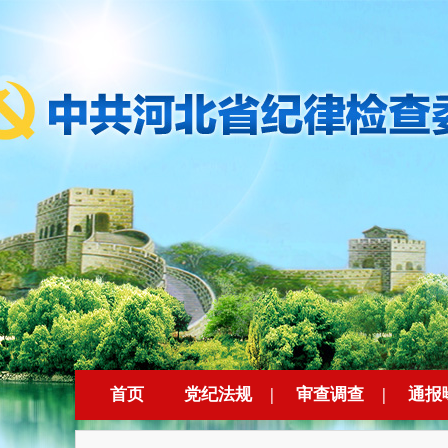
首页
党纪法规
|
审查调查
|
通报