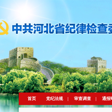
首页
党纪法规
|
审查调查
|
通报