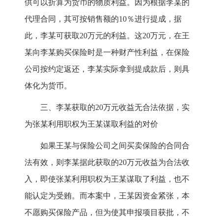
供可以折算为货币的物质利益。因为根据李某的
代理合同，其可按销售额的10％进行提成，据
此，李某可获取20万元的利益。这20万元，在王
某向李某购买保险时是一种财产性利益，在保险
公司按约定返还，李某实际拿到提成款后，则具
体化为货币。
三、李某获取的20万元收益无合法依据，实
为张某利用职权为王某谋取利益的对价
如果王某与保险公司之间买卖保险的合同合
法有效，则李某据此获取的20万元收益为合法收
入，即使张某利用职权为王某谋取了利益，也不
能认定为受贿。而本案中，王某因资金紧张，本
不愿购买保险产品，但为使其申报项目获批，不