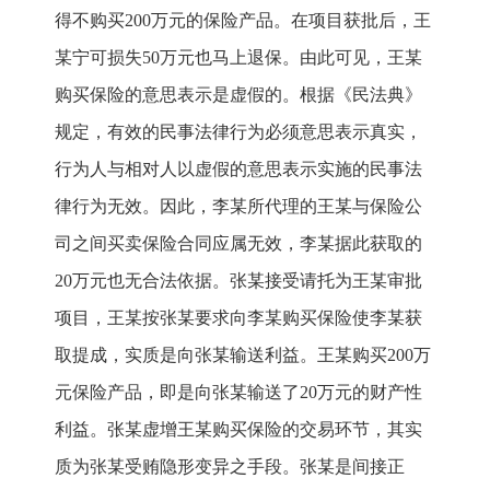
得不购买200万元的保险产品。在项目获批后，王
某宁可损失50万元也马上退保。由此可见，王某
购买保险的意思表示是虚假的。根据《民法典》
规定，有效的民事法律行为必须意思表示真实，
行为人与相对人以虚假的意思表示实施的民事法
律行为无效。因此，李某所代理的王某与保险公
司之间买卖保险合同应属无效，李某据此获取的
20万元也无合法依据。张某接受请托为王某审批
项目，王某按张某要求向李某购买保险使李某获
取提成，实质是向张某输送利益。王某购买200万
元保险产品，即是向张某输送了20万元的财产性
利益。张某虚增王某购买保险的交易环节，其实
质为张某受贿隐形变异之手段。张某是间接正