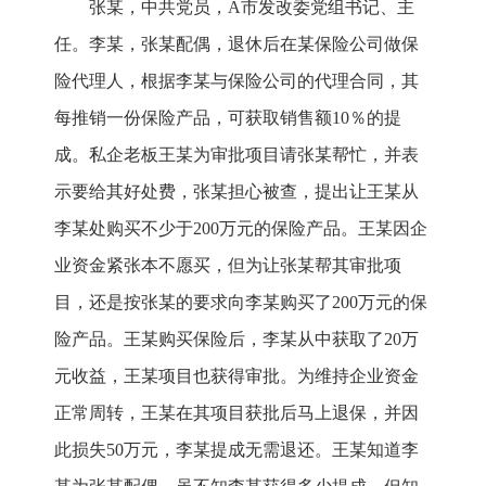
张某，中共党员，A市发改委党组书记、主
任。李某，张某配偶，退休后在某保险公司做保
险代理人，根据李某与保险公司的代理合同，其
每推销一份保险产品，可获取销售额10％的提
成。私企老板王某为审批项目请张某帮忙，并表
示要给其好处费，张某担心被查，提出让王某从
李某处购买不少于200万元的保险产品。王某因企
业资金紧张本不愿买，但为让张某帮其审批项
目，还是按张某的要求向李某购买了200万元的保
险产品。王某购买保险后，李某从中获取了20万
元收益，王某项目也获得审批。为维持企业资金
正常周转，王某在其项目获批后马上退保，并因
此损失50万元，李某提成无需退还。王某知道李