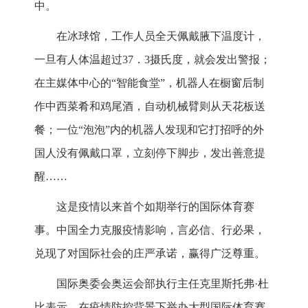
中。
在冰球馆，工作人员全天佩戴腋下温度计，
一旦有人体温超过37．3摄氏度，就会发出警报；
在主媒体中心的“智能食堂”，机器人在橱窗后制
作中西菜肴和鸡尾酒，自动机械臂则从天花板送
餐；一位“泡泡”内的机器人发现和它打招呼的外
国人没有佩戴口罩，立刻停下脚步，发出善意提
醒……
这是疫情以来首个如期举行的国际体育赛
事。中国全力克服疫情影响，言必信、行必果，
兑现了对国际社会的庄严承诺，赢得广泛尊重。
国际奥委会奥运会部执行主任克里斯托弗·杜
比表示，在疫情防控背景下举办大型国际体育赛