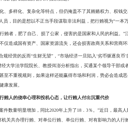
化、多样化、复杂化等特点，但仍掩盖不了其贿赂权力、权钱交
人员，目的是想以不正当手段谋取非法利益，把行贿视为“一本万
报’行贿者，肥了自己、损了公家，侵害的是国家和人民的利益。”
不仅造成国有资产、国家资源流失，还会损害政商关系和营商环
合规经营的反而“生财无望”，“市场经济一旦陷入‘劣币驱逐良币
财经大学法学院院长、教授佴澎分析指出，买通某个领导干部或
甚至不重视规则，如果这样还能赢得市场和利润，势必会造成恶
健康发展。
行贿人的侥幸心理和投机心态，让行贿人付出沉重代价
的行贿案件数量明显增加，同比2020年上升了18．3％。”近日，最
国检察机关共办理行贿、对单位行贿、单位行贿、对有影响力的人行贿