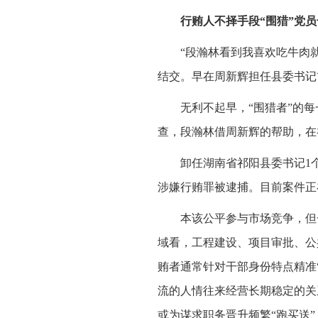
行贿人不择手段“围猎”党
“段瀚林看到我喜欢吃牛肉
结交。早在周新辉担任县委书记
无利不起早，“围猎者”的每
查，段瀚林借周新辉的帮助，在祁
卸任湖南省祁阳县委书记1个
涉嫌行贿罪被逮捕。目前案件正
本该公平参与市场竞争，但
域看，工程建设、项目审批、公
贿者通常针对干部身份特点精准
流的人情往来经营长期稳定的关
或为谋求职务晋升频繁“跑买送