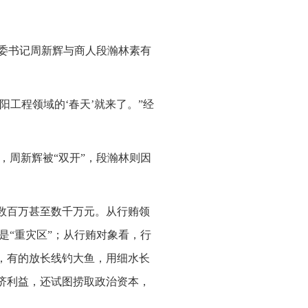
县委书记周新辉与商人段瀚林素有
阳工程领域的‘春天’就来了。”经
月，周新辉被“双开”，段瀚林则因
辄数百万甚至数千万元。从行贿领
是“重灾区”；从行贿对象看，行
看，有的放长线钓大鱼，用细水长
经济利益，还试图捞取政治资本，