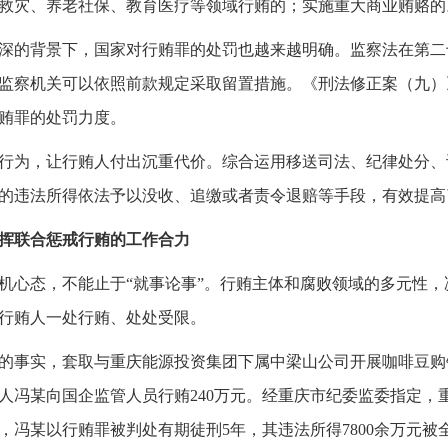
救灾、养老社保、教育医疗等领域行贿的；实施重大商业贿赂的
深的背景下，国家对行贿罪的处罚也越来越明确。监察法在第二
监察机关可以依照前款规定采取留置措施。《刑法修正案（九）
贿罪的处罚力度。
行为，让行贿人付出沉重代价。综合运用移送司法、纪律处分、
的违法所得依法予以没收、追缴或者责令退赔等手段，有效提高
发挥联合惩戒行贿的工作合力
机心态，不能止于“就事论事”。行贿主体和腐败领域的多元性
行贿人一处行贿、处处受限。
的事实，套取与重庆能源投资集团下属中梁山公司开展咖啡豆购
人冯某向国企监管人员行贿240万元。经重庆市纪委监委指定，
，冯某以行贿罪被判处有期徒刑5年，其违法所得7800余万元被