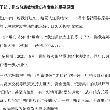
员干部，是当前腐败增量仍有发生的重要原因
就送牛肉，给我打红包，给爱人送购物卡……”湖南省祁阳县原
前，段瀚林就主动向他示好，日久天长交情愈深。
一份“用心”都有其“用意”。“我知道他当上县委书记了，那我在祁
阳大揽工程项目，获利2000余万元。
多月后，2021年6月，周新辉涉嫌严重违纪违法被查。同年12
在进一步办理中。
一些老板却把行贿当作“赚快钱”“走捷径”的手段，行贿金额动
共资源交易等政策支持力度大、资金密集、资源集中的领域环节
“围猎”，甚至有组织、有计划地开展“团队运营”；从行贿方式
系，甚至将行贿“期权化”“长期化”。一些行贿者不满足于谋求
”，或为捞取政治身份大肆拉票贿选。