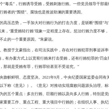
个“毒瓜”，行贿诱导受贿，受贿刺激行贿。一些党员领导干部最
行贿者的“围猎”、腐蚀也是推波助澜的重要诱因。
的高压态势，一手加大对行贿行为的打击力度，是斩断“围猎”与
以来，‘重受贿轻行贿’现象一定程度上存在。惩治行贿力度不够
不止的一个重要原因。”朱蒙说。
、教授于文豪指出，在司法实践中，存在对行贿犯罪刑事追诉率
贿，有办案方式上以宽宥行贿来打击受贿，还有行贿犯罪的‘罚金
，那就是受贿有罪，行贿罪轻甚至不受追究。”
央旗帜鲜明、态度坚决。2021年9月，中央纪委国家监委会同有
以下称《意见》）。《意见》对推动实现腐败问题源头治理、标
为的五个重点：多次行贿、巨额行贿以及向多人行贿，特别是党
家重要工作、重点工程、重大项目中行贿的；在组织人事、执纪