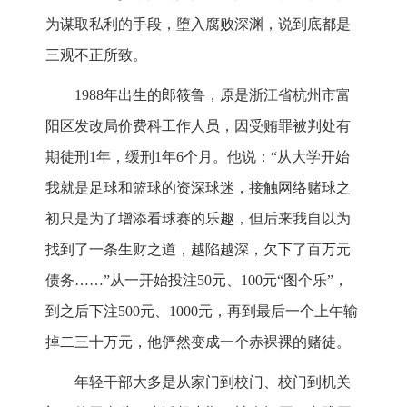
为谋取私利的手段，堕入腐败深渊，说到底都是
三观不正所致。
1988年出生的郎筱鲁，原是浙江省杭州市富
阳区发改局价费科工作人员，因受贿罪被判处有
期徒刑1年，缓刑1年6个月。他说：“从大学开始
我就是足球和篮球的资深球迷，接触网络赌球之
初只是为了增添看球赛的乐趣，但后来我自以为
找到了一条生财之道，越陷越深，欠下了百万元
债务……”从一开始投注50元、100元“图个乐”，
到之后下注500元、1000元，再到最后一个上午输
掉二三十万元，他俨然变成一个赤裸裸的赌徒。
年轻干部大多是从家门到校门、校门到机关