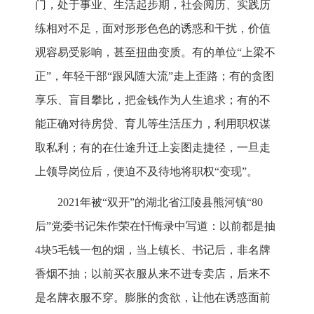
门，处于事业、生活起步期，社会阅历、实践历
练相对不足，面对形形色色的诱惑和干扰，价值
观容易受影响，甚至扭曲变质。有的单位“上梁不
正”，年轻干部“跟风随大流”走上歪路；有的贪图
享乐、盲目攀比，把金钱作为人生追求；有的不
能正确对待房贷、育儿等生活压力，利用职权谋
取私利；有的在仕途升迁上妄图走捷径，一旦走
上领导岗位后，便迫不及待地将职权“变现”。
2021年被“双开”的湖北省江陵县熊河镇“80
后”党委书记朱作荣在忏悔录中写道：以前都是抽
4块5毛钱一包的烟，当上镇长、书记后，非名牌
香烟不抽；以前买衣服从来不进专卖店，后来不
是名牌衣服不穿。膨胀的贪欲，让他在诱惑面前