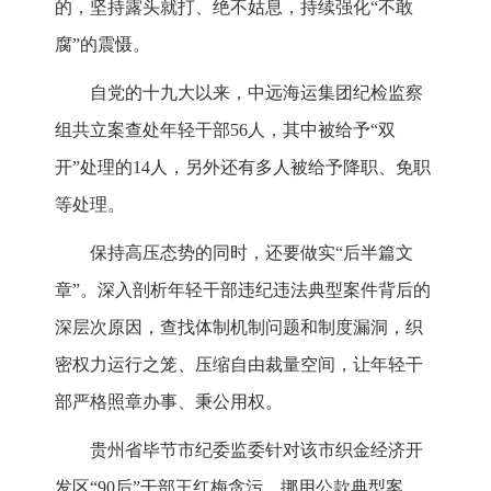
的，坚持露头就打、绝不姑息，持续强化“不敢
腐”的震慑。
自党的十九大以来，中远海运集团纪检监察
组共立案查处年轻干部56人，其中被给予“双
开”处理的14人，另外还有多人被给予降职、免职
等处理。
保持高压态势的同时，还要做实“后半篇文
章”。深入剖析年轻干部违纪违法典型案件背后的
深层次原因，查找体制机制问题和制度漏洞，织
密权力运行之笼、压缩自由裁量空间，让年轻干
部严格照章办事、秉公用权。
贵州省毕节市纪委监委针对该市织金经济开
发区“90后”干部王红梅贪污、挪用公款典型案