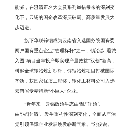
能减，在澄清正名大会及系列举措带来的深刻变
化下，云锡的国企改革深层破局、高质量发展大
步迈进。
旗下华联锌铟成为云南省入选国务院国资委
两户国有重点企业“管理标杆”之一，锡冶炼“退城
入园”项目当年投产即实现产量效益“双创”新高，
树起全球锡冶炼新标杆，锌铟冶炼项目打破国际
垄断，获国家优质工程奖，锡化工材料公司入选
云南省专精特新“小巨人”企业。
“近年来，云锡政治生态由‘乱’而‘治’、
由‘浊’转‘清’、发生重构性深刻变化，全面从严治
党引领保障企业发展焕发崭新气象。”刘俊说。