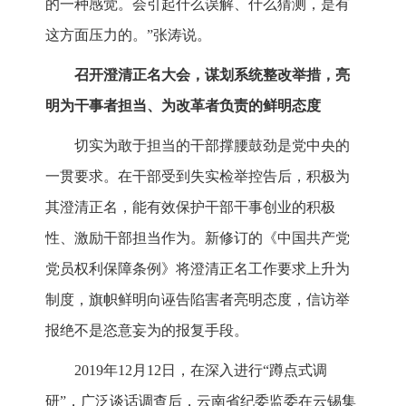
的一种感觉。会引起什么误解、什么猜测，是有
这方面压力的。”张涛说。
召开澄清正名大会，谋划系统整改举措，亮
明为干事者担当、为改革者负责的鲜明态度
切实为敢于担当的干部撑腰鼓劲是党中央的
一贯要求。在干部受到失实检举控告后，积极为
其澄清正名，能有效保护干部干事创业的积极
性、激励干部担当作为。新修订的《中国共产党
党员权利保障条例》将澄清正名工作要求上升为
制度，旗帜鲜明向诬告陷害者亮明态度，信访举
报绝不是恣意妄为的报复手段。
2019年12月12日，在深入进行“蹲点式调
研”，广泛谈话调查后，云南省纪委监委在云锡集