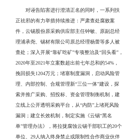
对诬告陷害进行澄清正名的同时，一系列扶
正祛邪的有力举措持续推进：严肃查处腐败案
件，云锡股份原采购供应部主任钟敏、原副总经
理浦承尧、锡材有限公司原总经理杨蕾等多人被
查处；深入开展“靠矿吃矿”专项整治及“回头看”，
2020年至2021年立案数超出前七年总和的54%，
挽回损失1204万元；堵塞制度漏洞，启动风险管
理、内部控制、合规管理新“三位一体”建设，探
索并推广采购、招投标、资金管理制衡机制，建
立线上公开透明采购平台，从“内防”上堵死风险
漏洞；建立长效机制，制定实施《云锡“黑名
单”管理办法》，将拉拢腐蚀云锡干部职工的20个
单位、29人纳入终身禁止或限制性合作商业伙伴