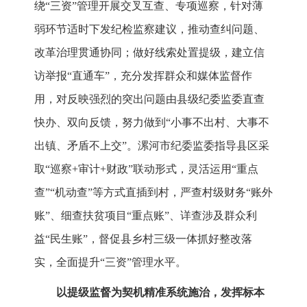
绕“三资”管理开展交叉互查、专项巡察，针对薄
弱环节适时下发纪检监察建议，推动查纠问题、
改革治理贯通协同；做好线索处置提级，建立信
访举报“直通车”，充分发挥群众和媒体监督作
用，对反映强烈的突出问题由县级纪委监委直查
快办、双向反馈，努力做到“小事不出村、大事不
出镇、矛盾不上交”。漯河市纪委监委指导县区采
取“巡察+审计+财政”联动形式，灵活运用“重点
查”“机动查”等方式直插到村，严查村级财务“账外
账”、细查扶贫项目“重点账”、详查涉及群众利
益“民生账”，督促县乡村三级一体抓好整改落
实，全面提升“三资”管理水平。
以提级监督为契机精准系统施治，发挥标本