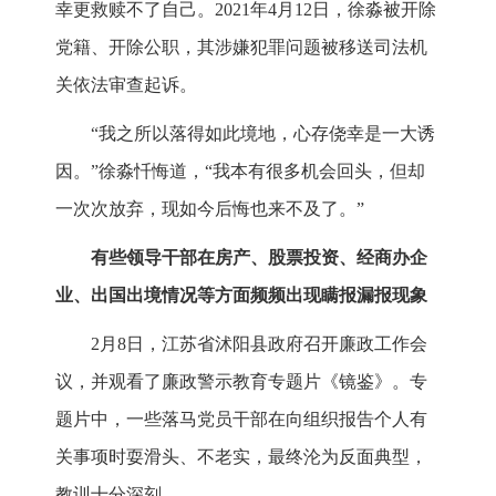
幸更救赎不了自己。2021年4月12日，徐淼被开除
党籍、开除公职，其涉嫌犯罪问题被移送司法机
关依法审查起诉。
“我之所以落得如此境地，心存侥幸是一大诱
因。”徐淼忏悔道，“我本有很多机会回头，但却
一次次放弃，现如今后悔也来不及了。”
有些领导干部在房产、股票投资、经商办企
业、出国出境情况等方面频频出现瞒报漏报现象
2月8日，江苏省沭阳县政府召开廉政工作会
议，并观看了廉政警示教育专题片《镜鉴》。专
题片中，一些落马党员干部在向组织报告个人有
关事项时耍滑头、不老实，最终沦为反面典型，
教训十分深刻。