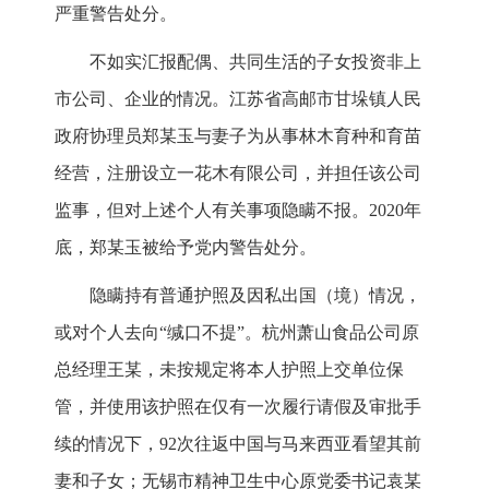
严重警告处分。
不如实汇报配偶、共同生活的子女投资非上
市公司、企业的情况。江苏省高邮市甘垛镇人民
政府协理员郑某玉与妻子为从事林木育种和育苗
经营，注册设立一花木有限公司，并担任该公司
监事，但对上述个人有关事项隐瞒不报。2020年
底，郑某玉被给予党内警告处分。
隐瞒持有普通护照及因私出国（境）情况，
或对个人去向“缄口不提”。杭州萧山食品公司原
总经理王某，未按规定将本人护照上交单位保
管，并使用该护照在仅有一次履行请假及审批手
续的情况下，92次往返中国与马来西亚看望其前
妻和子女；无锡市精神卫生中心原党委书记袁某