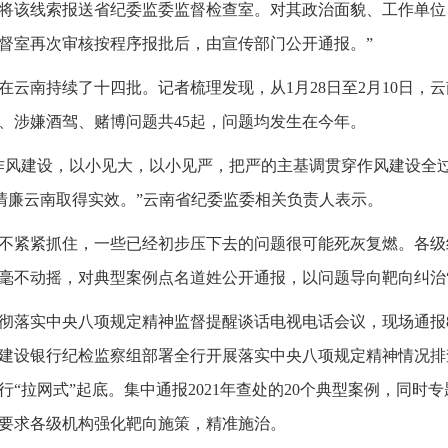
委将该线索报送省纪委监委监督检查室。对其政治面貌、工作单
督室再次审核按程序报批后，由宣传部门公开通报。”
在云南持续了十四批。记者梳理发现，从1月28日至2月10日，
、涉嫌酒驾、赌博问题共45起，问题均发生在今年。
作风建设，以小见大，以小见严，把严的主基调贯穿作风建设全
推清廉云南取得实效。”云南省纪委监委相关负责人表示。
不紧紧抓住，一些已经初步压下去的问题很可能死灰复燃。各级
毫不动摇，对典型案例点名道姓公开通报，以问题导向靶向纠治“
彻落实中央八项规定精神监督提醒谈话电视电话会议，现场通报
建设银行纪检监察组部署全行开展落实中央八项规定精神情况排查
进行“拉网式”起底。集中通报2021年查处的20个典型案例，同时
要求各级机构强化靶向施策，精准施治。