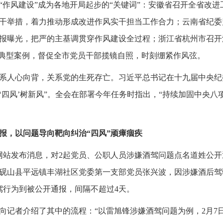
“作风建设”成为各地开局起步的“关键词”：安徽省召开全省改
干举措，着力推动形成改进作风实干担当工作合力；云南省纪委
报曝光，把严的主基调贯穿作风建设全过程；浙江省杭州市召开
题典型案例，督促全市党员干部揽镜自照，时刻绷紧作风弦。
系人心向背，关系党的生死存亡。习近平总书记在十九届中央纪
‘四风’树新风”。全会在部署今年任务时指出，“持续加固中央八
报，以问题导向靶向纠治“四风”顽瘴痼疾
委网站发布消息，对2起党员、公职人员涉嫌酒驾问题点名道姓公
砚山县平远镇丰湖社区党委第一支部党员张兴波，因涉嫌酒后驾
驾行为到被公开通报，间隔不超过4天。
向记者介绍了其中的流程：“以雷旭锋涉嫌酒驾问题为例，2月7日