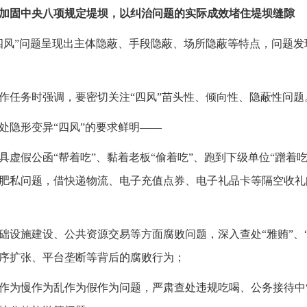
加固中央八项规定堤坝，以纠治问题的实际成效堵住堤坝缝隙
四风”问题呈现出主体隐蔽、手段隐蔽、场所隐蔽等特点，问题发
作任务时强调，要密切关注“四风”苗头性、倾向性、隐蔽性问题
处隐形变异“四风”的要求鲜明——
具虚假公函“帮着吃”、黏着老板“偷着吃”、跑到下级单位“蹭着
肥私问题，借快递物流、电子充值点券、电子礼品卡等隔空收礼
础设施建设、公共资源交易等方面腐败问题，深入查处“雅贿”、
序扩张、平台垄断等背后的腐败行为；
作为慢作为乱作为假作为问题，严肃查处违规吃喝、公务接待中“