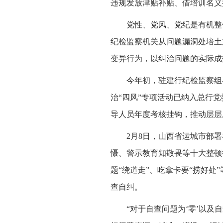
违规发放津贴补贴、借培训名义
党性、党风、党纪是有机整
纪检监察机关从问题漏洞处培土
变异行为，以纠治问题的实际成
今年初，驻建行纪检监察组
治“四风”专项活动已纳入总行
导人员年度考核挂钩，推动层层
2月8日，山西省运城市部
慑、警示教育知敬畏等十大整顿
题“绕道走”、吃拿卡要“捞好处
查自纠。
“对于自查问题为‘零’以