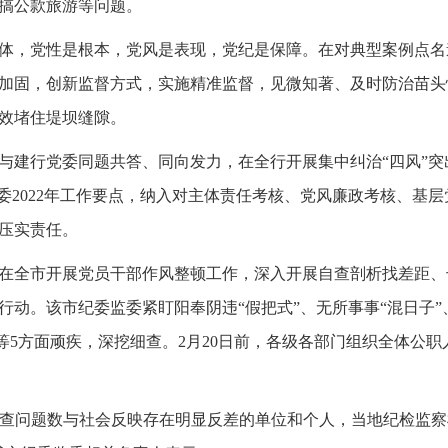
搞公款旅游等问题。
体，党性是根本，党风是表现，党纪是保障。在对典型案例点名
加固，创新监督方式，实施精准监督，见微知著、及时防治苗头
效堵住堤坝缝隙。
与建行党委同题共答、同向发力，在全行开展集中纠治“四风”
党委2022年工作要点，纳入对主体责任考核、党风廉政考核、基
压实责任。
署在全市开展党员干部作风整顿工作，深入开展自查剖析找差距
行动。该市纪委监委紧盯阳奉阴违“假把式”、无所事事“混日子”
”等5方面顽疾，深挖细查。2月20日前，各级各部门组织全体公职
及自查问题数与社会反映存在明显反差的单位和个人，当地纪检监