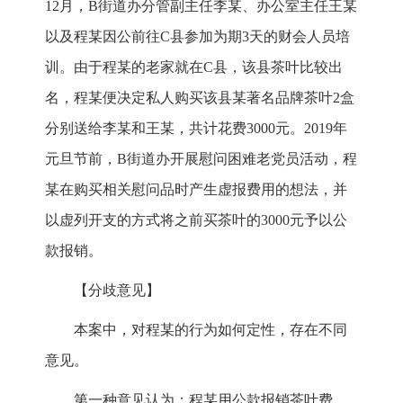
12月，B街道办分管副主任李某、办公室主任王某
以及程某因公前往C县参加为期3天的财会人员培
训。由于程某的老家就在C县，该县茶叶比较出
名，程某便决定私人购买该县某著名品牌茶叶2盒
分别送给李某和王某，共计花费3000元。2019年
元旦节前，B街道办开展慰问困难老党员活动，程
某在购买相关慰问品时产生虚报费用的想法，并
以虚列开支的方式将之前买茶叶的3000元予以公
款报销。
【分歧意见】
本案中，对程某的行为如何定性，存在不同
意见。
第一种意见认为：程某用公款报销茶叶费