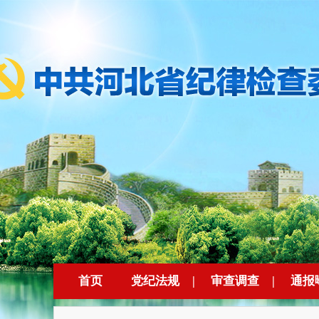
首页
党纪法规
|
审查调查
|
通报