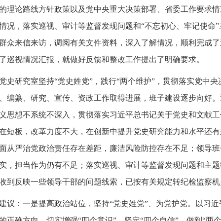
的理论路线方针政策以及党中央重大决策部署、省委工作要求情
情况，落实巡视、审计等监督发现问题和“不忘初心、牢记使命
群众来信来访，调阅有关文件资料，深入了解情况，顺利完成了
了巡视情况汇报，就做好反馈和整改工作提出了明确要求。
党史研究室坚持“党史姓党”，践行“两个维护”，贯彻落实党中
、编纂、研究、宣传、资政工作取得进展，班子建设逐步向好。
义思想不系统不深入，贯彻落实习近平总书记关于党史和文献工
在短板，改革力度不大，在创新中提升党史研究能力和水平还有
面从严治党政治责任存在差距，廉洁风险防控存在不足；领导班
实，担当作为仍有不足；落实巡视、审计等监督发现问题和主题
收到反映一些领导干部的问题线索，已按有关规定转纪检监察机
建议：一是提高政治站位，坚持“党史姓党”、为党护党。以习
的正确方向，切实增强“四个意识”、坚定“四个自信”、做到“两