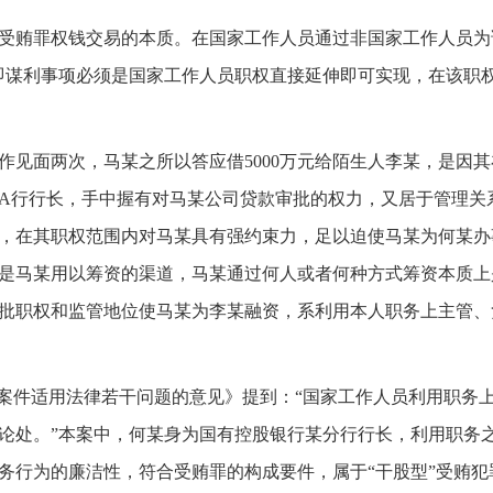
受贿罪权钱交易的本质。在国家工作人员通过非国家工作人员为
即谋利事项必须是国家工作人员职权直接延伸即可实现，在该职
作见面两次，马某之所以答应借5000万元给陌生人李某，是因其
A行行长，手中握有对马某公司贷款审批的权力，又居于管理关
，在其职权范围内对马某具有强约束力，足以迫使马某为何某办
是马某用以筹资的渠道，马某通过何人或者何种方式筹资本质上
批职权和监管地位使马某为李某融资，系利用本人职务上主管、
事案件适用法律若干问题的意见》提到：“国家工作人员利用职务
论处。”本案中，何某身为国有控股银行某分行行长，利用职务
务行为的廉洁性，符合受贿罪的构成要件，属于“干股型”受贿犯