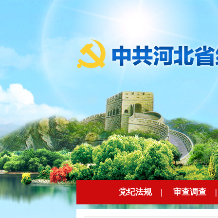
党纪法规
|
审查调查