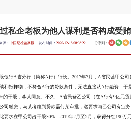
过私企老板为他人谋利是否构成受贿
来源：
中国纪检监察报
发布时间：
2020-12-16 08:36:22
分享到：
股银行A省分行（简称A行）行长。2017年7月，A省民营甲公
营业绩和抵押物，不符合A行的贷款条件，无法直接从A行融资，于
0%的干股，李某同意。不久，A省民营乙公司（在A行有9亿元
公司融资，马某考虑到贷款需何某审批，遂要求与乙公司有业务
此要求在甲公司占干股30%，2019年2月至5月，获得分红190万