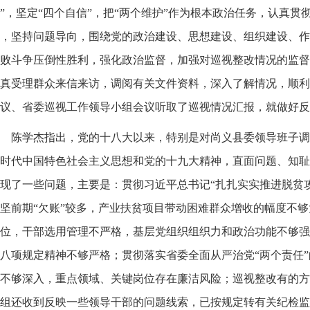
”，坚定“四个自信”，把“两个维护”作为根本政治任务，认真
，坚持问题导向，围绕党的政治建设、思想建设、组织建设、作
败斗争压倒性胜利，强化政治监督，加强对巡视整改情况的监督
真受理群众来信来访，调阅有关文件资料，深入了解情况，顺利
议、省委巡视工作领导小组会议听取了巡视情况汇报，就做好反
陈学杰指出，党的十八大以来，特别是对尚义县委领导班子调
时代中国特色社会主义思想和党的十九大精神，直面问题、知耻
现了一些问题，主要是：贯彻习近平总书记“扎扎实实推进脱贫
坚前期“欠账”较多，产业扶贫项目带动困难群众增收的幅度不
位，干部选用管理不严格，基层党组织组织力和政治功能不够强
八项规定精神不够严格；贯彻落实省委全面从严治党“两个责任
不够深入，重点领域、关键岗位存在廉洁风险；巡视整改有的方
组还收到反映一些领导干部的问题线索，已按规定转有关纪检监