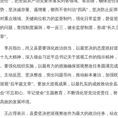
责任”，把全面从严治党要求落实到各领域、各层级，确保责任
势，坚决减存量、遏增量，锲而不舍纠治“四风”，坚决防止反
对重点领域、关键岗位权力的监督制约，强化日常监督，督促巡
的问题，查找制度漏洞，举一反三，健全监督制度，形成“长久立
章”。
李兵指出，尚义县委要强化政治担当，以最坚决的态度抓好巡
十九大精神，深入领会习近平总书记关于巡视工作的指示精神，
。要强化组织实施，以最有力的措施确保巡视整改任务圆满完成
、主动反思、坚决整改，突出问题导向，推动标本兼治，加强联
巡视“后半篇文章”。要放大巡视成果，以最扎实的成效推动全
合“不忘初心、牢记使命”主题教育，不断强化管党治党责任，
高效的发展环境。
王占理表示，县委坚决把巡视整改作为最大的政治任务，站在