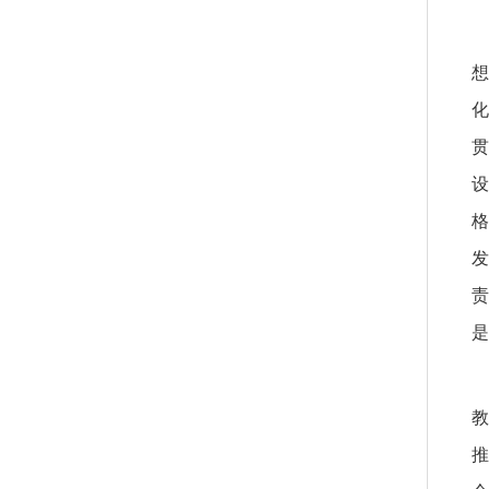
想
化
贯
设
格
发
责
是
教
推