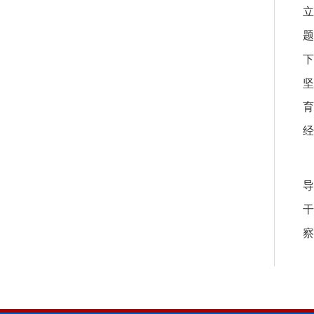
立
题
下
坚
育
经
导
干
察