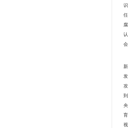
识
任
腐
认
会
新
发
攻
到
央
育
视