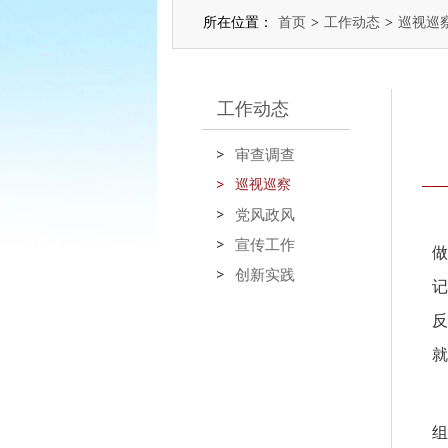
所在位置：
首页
>
工作动态
>
巡视巡
工作动态
审查调查
巡视巡察
党风政风
宣传工作
做
创新实践
记
反
就
组