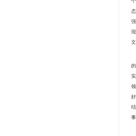
个
态
强
现
文
的
实
领
好
结
事