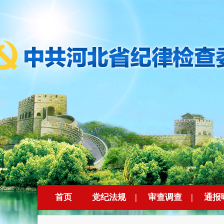
首页
党纪法规
|
审查调查
|
通报