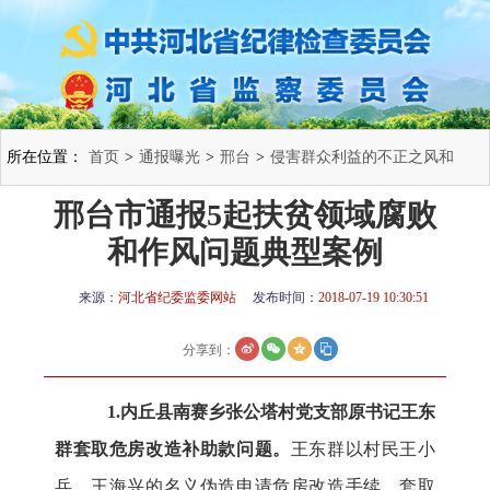
所在位置：
首页
>
通报曝光
>
邢台
>
侵害群众利益的不正之风和
邢台市通报5起扶贫领域腐败
腐败问题
>
和作风问题典型案例
来源：
河北省纪委监委网站
发布时间：
2018-07-19 10:30:51
分享到：
1.内丘县南赛乡张公塔村党支部原书记王东
群套取危房改造补助款问题。
王东群以村民王小
兵、王海兴的名义伪造申请危房改造手续，套取