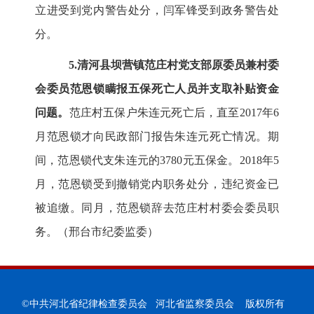
立进受到党内警告处分，闫军锋受到政务警告处
分。
5.清河县坝营镇范庄村党支部原委员兼村委
会委员范恩锁瞒报五保死亡人员并支取补贴资金
问题。
范庄村五保户朱连元死亡后，直至2017年6
月范恩锁才向民政部门报告朱连元死亡情况。期
间，范恩锁代支朱连元的3780元五保金。2018年5
月，范恩锁受到撤销党内职务处分，违纪资金已
被追缴。同月，范恩锁辞去范庄村村委会委员职
务。（邢台市纪委监委）
©中共河北省纪律检查委员会 河北省监察委员会 版权所有