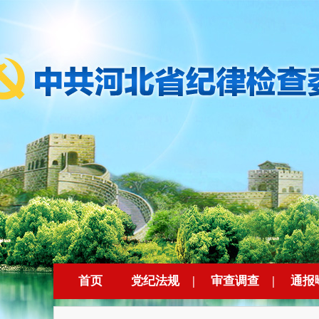
首页
党纪法规
|
审查调查
|
通报