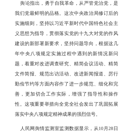
舆论指出，勇于自我革命，从严管党治党，是
我们党最鲜明的品格。这次中央政治局修订后的
实施细则，坚持以习近平新时代中国特色社会主
义思想为指导，贯彻落实党的十九大对党的作风
建设的新部署新要求，坚持问题导向，根据这几
年中央八项规定实施过程中遇到的新情况新问
题，着重对改进调查研究、精简会议活动、精简
文件简报、规范出访活动、改进新闻报道、厉行
勤俭节约等方面内容作了进一步规范、细化和完
善，更加切合工作实际，增强了指导性和操作
性。这项重要举措向全党全社会发出了巩固拓展
落实中央八项规定精神成果的强烈信号。
人民网舆情监测室监测数据显示，从10月28日