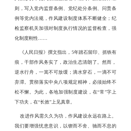
则，写入党内监督条例、党纪处分条例、问责条
例等党内法规，作风建设制度体系不断健全；纪
检监察机关加强对制度执行情况的监督检查，强
化制度刚性……
《人民日报》撰文指出，5年踏石留印、抓铁有
痕，干部作风务实了，政治生态清朗了。然而，
逆水行舟，一篙不可放缓；滴水穿石，一滴不可
弃滞。贯彻落实中央八项规定精神，必须始终不
松不懈。为此，各地加强制度建设，在“常”字上
下功夫，在“长效”上见真章。
改进作风需久久为功，作风建设永远在路上。
我们要增强忧患意识，以锲而不舍、驰而不息的