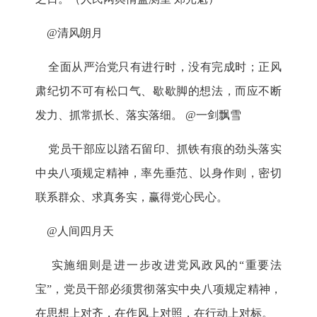
@清风朗月
全面从严治党只有进行时，没有完成时；正风
肃纪切不可有松口气、歇歇脚的想法，而应不断
发力、抓常抓长、落实落细。 @一剑飘雪
党员干部应以踏石留印、抓铁有痕的劲头落实
中央八项规定精神，率先垂范、以身作则，密切
联系群众、求真务实，赢得党心民心。
@人间四月天
实施细则是进一步改进党风政风的“重要法
宝”，党员干部必须贯彻落实中央八项规定精神，
在思想上对齐，在作风上对照，在行动上对标。