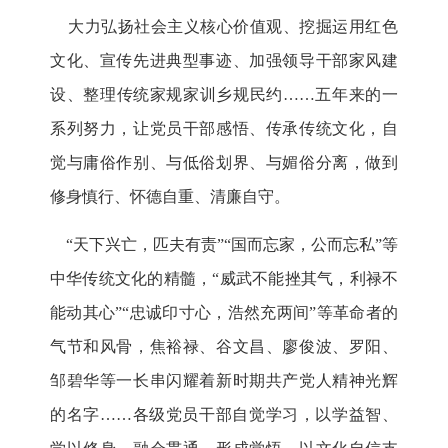
大力弘扬社会主义核心价值观、挖掘运用红色
文化、宣传先进典型事迹、加强领导干部家风建
设、整理传统家规家训乡规民约……五年来的一
系列努力，让党员干部感悟、传承传统文化，自
觉与庸俗作别、与低俗划界、与媚俗分离，做到
修身慎行、怀德自重、清廉自守。
“天下兴亡，匹夫有责”“国而忘家，公而忘私”等
中华传统文化的精髓，“威武不能挫其气，利禄不
能动其心”“忠诚印寸心，浩然充两间”等革命者的
气节和风骨，焦裕禄、谷文昌、廖俊波、罗阳、
邹碧华等一长串闪耀着新时期共产党人精神光辉
的名字……各级党员干部自觉学习，以学益智、