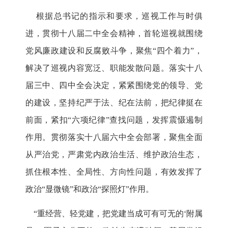
根据总书记的指示和要求，巡视工作与时俱
进，贯彻十八届二中全会精神，首轮巡视就围绕
党风廉政建设和反腐败斗争，聚焦“四个着力”，
解决了巡视内容宽泛、职能发散问题。落实十八
届三中、四中全会决定，紧紧围绕党的领导、党
的建设，坚持纪严于法、纪在法前，把纪律挺在
前面，紧扣“六项纪律”查找问题，发挥震慑遏制
作用。贯彻落实十八届六中全会部署，聚焦全面
从严治党，严肃党内政治生活、维护政治生态，
抓住根本性、全局性、方向性问题，有效发挥了
政治“显微镜”和政治“探照灯”作用。
“重经营、轻党建，把党建当成可有可无的‘附属