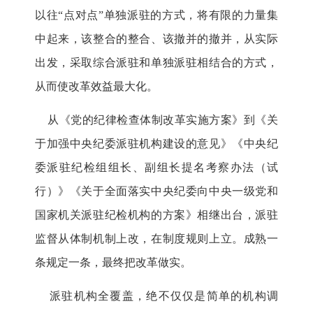
以往“点对点”单独派驻的方式，将有限的力量集
中起来，该整合的整合、该撤并的撤并，从实际
出发，采取综合派驻和单独派驻相结合的方式，
从而使改革效益最大化。
从《党的纪律检查体制改革实施方案》到《关
于加强中央纪委派驻机构建设的意见》《中央纪
委派驻纪检组组长、副组长提名考察办法（试
行）》《关于全面落实中央纪委向中央一级党和
国家机关派驻纪检机构的方案》相继出台，派驻
监督从体制机制上改，在制度规则上立。成熟一
条规定一条，最终把改革做实。
派驻机构全覆盖，绝不仅仅是简单的机构调