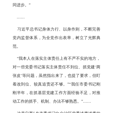
同进步。”
……
习近平总书记身体力行、以身作则，不断完善
党内监督体系，为全党作出表率，树立了光辉典
范。
“我本人在落实主体责任上有不严不实的地方，
对一些党委书记落实主体责任不到位、抓党建‘两
张皮’等问题，虽然指出来了，也提了要求，但盯
着改到位、较真追责还不够。”“我任市委书记刚
刚半年，在抓基层党建工作方面经验不足，对推
动工作的抓手、机制、办法不够熟悉。”……