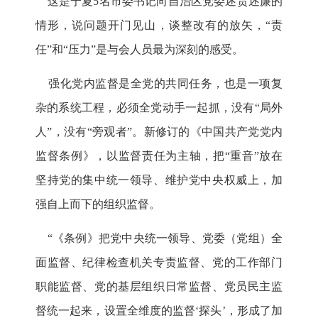
这是宁夏5名市委书记向自治区党委述责述廉的
情形，说问题开门见山，谈整改有的放矢，“责
任”和“压力”是与会人员最为深刻的感受。
强化党内监督是全党的共同任务，也是一项复
杂的系统工程，必须全党动手一起抓，没有“局外
人”，没有“旁观者”。新修订的《中国共产党党内
监督条例》，以监督责任为主轴，把“重音”放在
坚持党的集中统一领导、维护党中央权威上，加
强自上而下的组织监督。
“《条例》把党中央统一领导、党委（党组）全
面监督、纪律检查机关专责监督、党的工作部门
职能监督、党的基层组织日常监督、党员民主监
督统一起来，设置全维度的监督‘探头’，形成了加