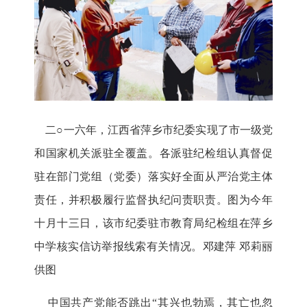
二○一六年，江西省萍乡市纪委实现了市一级党
和国家机关派驻全覆盖。各派驻纪检组认真督促
驻在部门党组（党委）落实好全面从严治党主体
责任，并积极履行监督执纪问责职责。图为今年
十月十三日，该市纪委驻市教育局纪检组在萍乡
中学核实信访举报线索有关情况。邓建萍 邓莉丽
供图
中国共产党能否跳出“其兴也勃焉，其亡也忽