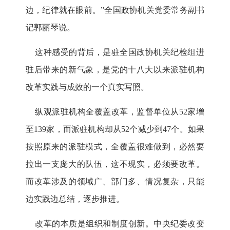
边，纪律就在眼前。”全国政协机关党委常务副书
记郭丽琴说。
这种感受的背后，是驻全国政协机关纪检组进
驻后带来的新气象，是党的十八大以来派驻机构
改革实践与成效的一个真实写照。
纵观派驻机构全覆盖改革，监督单位从52家增
至139家，而派驻机构却从52个减少到47个。如果
按照原来的派驻模式，全覆盖很难做到，必然要
拉出一支庞大的队伍，这不现实，必须要改革。
而改革涉及的领域广、部门多、情况复杂，只能
边实践边总结，逐步推进。
改革的本质是组织和制度创新。中央纪委改变