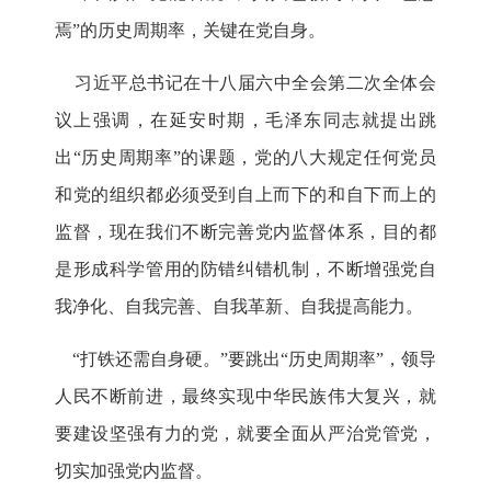
焉”的历史周期率，关键在党自身。
习近平总书记在十八届六中全会第二次全体会
议上强调，在延安时期，毛泽东同志就提出跳
出“历史周期率”的课题，党的八大规定任何党员
和党的组织都必须受到自上而下的和自下而上的
监督，现在我们不断完善党内监督体系，目的都
是形成科学管用的防错纠错机制，不断增强党自
我净化、自我完善、自我革新、自我提高能力。
“打铁还需自身硬。”要跳出“历史周期率”，领导
人民不断前进，最终实现中华民族伟大复兴，就
要建设坚强有力的党，就要全面从严治党管党，
切实加强党内监督。