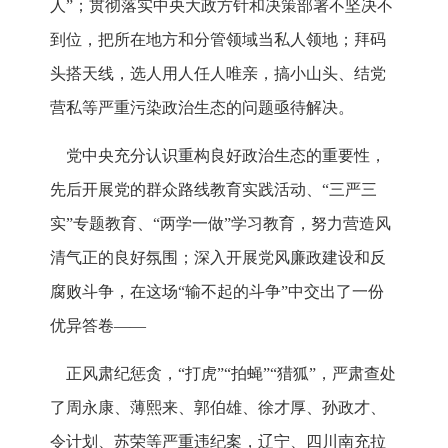
人”；贯彻落实中央大政方针和决策部署不坚决不
到位，把所在地方和分管领域当私人领地；拜码
头搭天线，选人用人任人唯亲，搞小山头、结党
营私等严重污染政治生态的问题亟待解决。
党中央充分认识重构良好政治生态的重要性，
先后开展党的群众路线教育实践活动、“三严三
实”专题教育、“两学一做”学习教育，努力营造风
清气正的良好氛围；深入开展党风廉政建设和反
腐败斗争，在这场“输不起的斗争”中交出了一份
优异答卷——
正风肃纪惩贪，“打虎”“拍蝇”“猎狐”，严肃查处
了周永康、薄熙来、郭伯雄、徐才厚、孙政才、
令计划、苏荣等严重违纪案，辽宁、四川南充拉