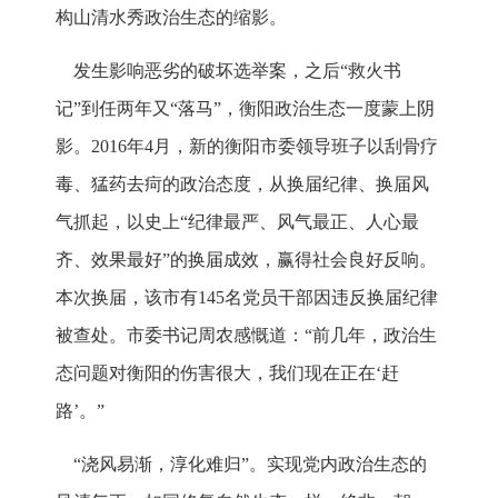
构山清水秀政治生态的缩影。
发生影响恶劣的破坏选举案，之后“救火书
记”到任两年又“落马”，衡阳政治生态一度蒙上阴
影。2016年4月，新的衡阳市委领导班子以刮骨疗
毒、猛药去疴的政治态度，从换届纪律、换届风
气抓起，以史上“纪律最严、风气最正、人心最
齐、效果最好”的换届成效，赢得社会良好反响。
本次换届，该市有145名党员干部因违反换届纪律
被查处。市委书记周农感慨道：“前几年，政治生
态问题对衡阳的伤害很大，我们现在正在‘赶
路’。”
“浇风易渐，淳化难归”。实现党内政治生态的