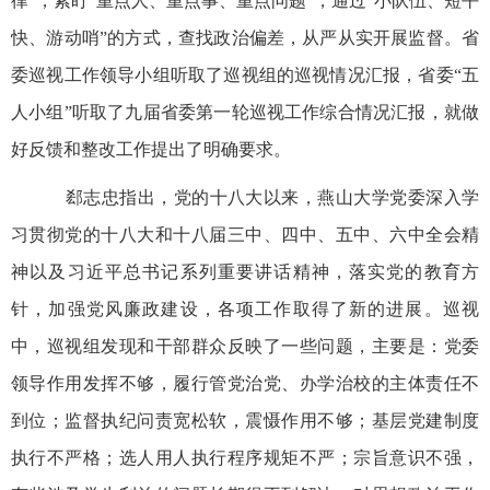
律”，紧盯“重点人、重点事、重点问题”，通过“小队伍、短平
快、游动哨”的方式，查找政治偏差，从严从实开展监督。省
委巡视工作领导小组听取了巡视组的巡视情况汇报，省委“五
人小组”听取了九届省委第一轮巡视工作综合情况汇报，就做
好反馈和整改工作提出了明确要求。
郄志忠指出，党的十八大以来，燕山大学党委深入学
习贯彻党的十八大和十八届三中、四中、五中、六中全会精
神以及习近平总书记系列重要讲话精神，落实党的教育方
针，加强党风廉政建设，各项工作取得了新的进展。巡视
中，巡视组发现和干部群众反映了一些问题，主要是：党委
领导作用发挥不够，履行管党治党、办学治校的主体责任不
到位；监督执纪问责宽松软，震慑作用不够；基层党建制度
执行不严格；选人用人执行程序规矩不严；宗旨意识不强，