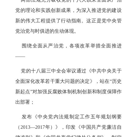
党的理论和实践创新成果，为深入推进党的建设
新的伟大工程提供了行动指南。这正是党中央管
党治党与时俱进的生动体现。
围绕全面从严治党，各项改革举措全面推进
——
党的十八届三中全会审议通过《中共中央关于
全面深化改革若干重大问题的决定》，站在“历史
新起点”对加强反腐败体制机制创新和制度保障作
出部署；
发布《中央党内法规制定工作五年规划纲要
（2013—2017年）》，印发《中国共产党廉洁自