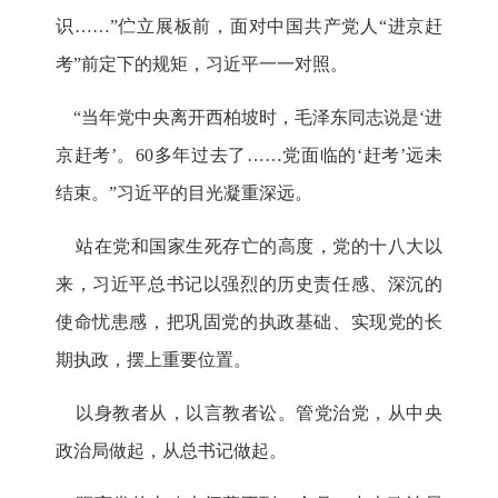
识……”伫立展板前，面对中国共产党人“进京赶
考”前定下的规矩，习近平一一对照。
“当年党中央离开西柏坡时，毛泽东同志说是‘进
京赶考’。60多年过去了……党面临的‘赶考’远未
结束。”习近平的目光凝重深远。
站在党和国家生死存亡的高度，党的十八大以
来，习近平总书记以强烈的历史责任感、深沉的
使命忧患感，把巩固党的执政基础、实现党的长
期执政，摆上重要位置。
以身教者从，以言教者讼。管党治党，从中央
政治局做起，从总书记做起。