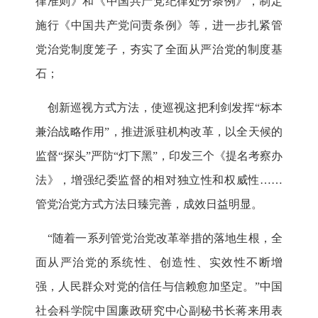
律准则》和《中国共产党纪律处分条例》，制定
施行《中国共产党问责条例》等，进一步扎紧管
党治党制度笼子，夯实了全面从严治党的制度基
石；
创新巡视方式方法，使巡视这把利剑发挥“标本
兼治战略作用”，推进派驻机构改革，以全天候的
监督“探头”严防“灯下黑”，印发三个《提名考察办
法》，增强纪委监督的相对独立性和权威性……
管党治党方式方法日臻完善，成效日益明显。
“随着一系列管党治党改革举措的落地生根，全
面从严治党的系统性、创造性、实效性不断增
强，人民群众对党的信任与信赖愈加坚定。”中国
社会科学院中国廉政研究中心副秘书长蒋来用表