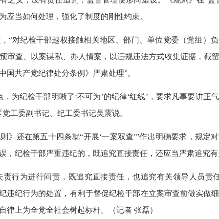
为应当如何处理，强化了制度的刚性约束。
，“对纪检干部越权接触相关地区、部门、单位党委（党组）负
预审查、以案谋私、办人情案，以违规违法方式收集证据，截
中国共产党纪律处分条例》严肃处理”。
，为纪检干部明晰了‘不可为’的纪律‘红线’，要求凡事要讲正
区党工委副书记、纪工委书记吴震说。
》还在第五十四条就“开展‘一案双查’”作出明确要求，规定
误，纪检干部严重违纪的，既追究直接责任，还应当严肃追究有
失责行为进行问责，既追究直接责任，也追究有关领导人员责
执纪违纪行为的处置，有利于督促纪检干部在立案审查前做实做
自律上为全党全社会树起标杆。（记者 张磊）