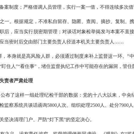
备案制度；严格借调人员管理，实行一案一借，不得连续多次借
之一。根据规定，不准私自留存、隐匿、查阅、摘抄、复制、携
职后，应当实行脱密期管理；对谈话对象检举揭发与本案不直
应当密封后交由部门主要负责人径送本机关主要负责人……
，本身就是高风险人群，必须通过制度来补上监督这一环。”
“盯住人”“看住事”，堵住监督执纪工作中可能存在的漏洞，管
失责者严肃处理
布了这样一组处理纪检干部的数据：党的十八大以来，中央纪
检监察系统共谈话函询5800人次、组织处理2500人、处分7900
坚决清理门户、严防“灯下黑”的坚定决心。
之义，没有责任追究，监督管理便形同虚设。《规则》在“监