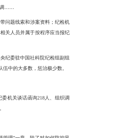
调……
带问题线索和涉案资料；纪检机
接相关人员并属于按程序应当报纪
中央纪委驻中国社科院纪检组副组
住队伍中的大多数，惩治极少数。
委机关谈话函询218人、组织调
人。
督管理”一章，除了对如何防控风