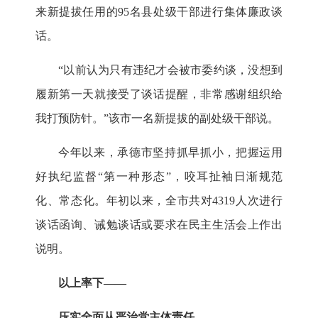
来新提拔任用的
95
名县处级干部进行集体廉政谈
话。
“
以前认为只有违纪才会被市委约谈，没想到
履新第一天就接受了谈话提醒，非常感谢组织给
我打预防针。
”
该市一名新提拔的副处级干部说。
今年以来，承德市坚持抓早抓小，把握运用
好执纪监督
“
第一种形态
”
，咬耳扯袖日渐规范
化、常态化。年初以来，全市共对
4319
人次进行
谈话函询、诫勉谈话或要求在民主生活会上作出
说明。
以上率下
——
压实全面从严治党主体责任