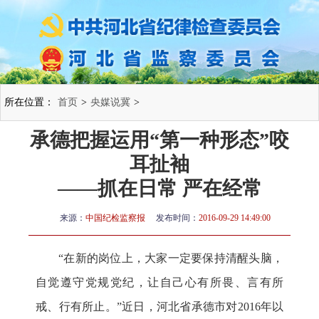
所在位置：
首页
>
央媒说冀
>
承德把握运用“第一种形态”咬
耳扯袖
——抓在日常 严在经常
来源：
中国纪检监察报
发布时间：
2016-09-29 14:49:00
“
在新的岗位上，大家一定要保持清醒头脑，
自觉遵守党规党纪，让自己心有所畏、言有所
戒、行有所止。
”
近日，河北省承德市对
2016
年以