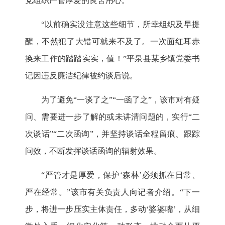
党组织严管厚爱的良苦用心。
“
以前确实没注意这些细节，所幸组织及早提
醒，不然犯了大错可就来不及了。一次面红耳赤
换来工作的踏踏实实，值！
”
平泉县某乡镇党委书
记因违反廉洁纪律被约谈后说。
为了避免
“
一谈了之
”“
一函了之
”
，该市对有疑
问、需要进一步了解的或未讲清问题的，实行
“
二
次谈话
”“
二次函询
”
，并坚持谈话全程留痕、跟踪
问效，不断发挥谈话函询的辐射效果。
“
严管才是厚爱，保护
‘
森林
’
必须抓在日常、
严在经常。
”
该市有关负责人向记者介绍。
“
下一
步，将进一步压实主体责任，多动
‘
婆婆嘴
’
，从细