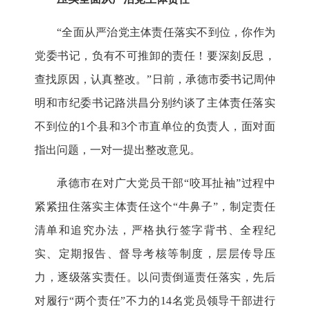
“
全面从严治党主体责任落实不到位，你作为
党委书记，负有不可推卸的责任！要深刻反思，
查找原因，认真整改。
”
日前，承德市委书记周仲
明和市纪委书记路洪昌分别约谈了主体责任落实
不到位的
1
个县和
3
个市直单位的负责人，面对面
指出问题，一对一提出整改意见。
承德市在对广大党员干部
“
咬耳扯袖
”
过程中
紧紧扭住落实主体责任这个
“
牛鼻子
”
，制定责任
清单和追究办法，严格执行签字背书、全程纪
实、定期报告、督导考核等制度，层层传导压
力，逐级落实责任。以问责倒逼责任落实，先后
对履行
“
两个责任
”
不力的
14
名党员领导干部进行