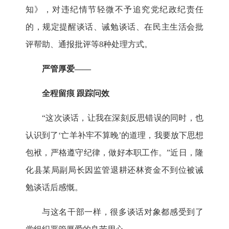
知》，对违纪情节轻微不予追究党纪政纪责任
的，规定提醒谈话、诫勉谈话、在民主生活会批
评帮助、通报批评等
8
种处理方式。
严管厚爱
——
全程留痕 跟踪问效
“
这次谈话，让我在深刻反思错误的同时，也
认识到了
‘
亡羊补牢不算晚
’
的道理，我要放下思想
包袱，严格遵守纪律，做好本职工作。
”
近日，隆
化县某局副局长因监管退耕还林资金不到位被诫
勉谈话后感慨。
与这名干部一样，很多谈话对象都感受到了