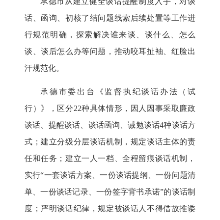
承德市从建立健全谈话提醒制度入手，对谈
话、函询、初核了结问题线索后续处置等工作进
行规范明确，探索解决谁来谈、谈什么、怎么
谈、谈后怎么办等问题，推动咬耳扯袖、红脸出
汗规范化。
承德市委出台《监督执纪谈话办法（试
行）》，区分
22
种具体情形，因人因事采取廉政
谈话、提醒谈话、谈话函询、诫勉谈话
4
种谈话方
式；建立分级分层谈话机制，规定谈话主体的责
任和任务；建立一人一档、全程留痕谈话机制，
实行
“
一套谈话方案、一份谈话提纲、一份问题清
单、一份谈话记录、一份签字背书承诺
”
的谈话制
度；严明谈话纪律，规定被谈话人不得借故推诿