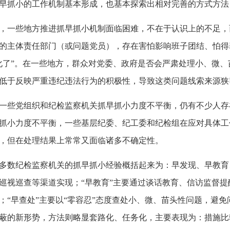
抓小的工作机制基本形成，也基本探索出相对完善的方式方法
一些地方推进抓早抓小机制面临困难，不在于认识上的不足，
的主体责任部门（或问题党员），存在害怕影响班子团结、怕得
化了”。在一些地方，群众对党委、政府是否会严肃处理小、微
低于反映严重违纪违法行为的积极性，导致这类问题线索来源狭
些党组织和纪检监察机关抓早抓小力度不平衡，仍有不少人存
抓小力度不平衡，一些基层纪委、纪工委和纪检组在应对具体工
，但在处理结果上常常又面临诸多不确定性。
数纪检监察机关的抓早抓小经验概括起来为：早发现、早教育、
巡视巡查等渠道实现；“早教育”主要通过谈话教育、信访监督
；“早查处”主要以“零容忍”态度查处小、微、苗头性问题，避
蔽的新形势，方法则略显套路化、任务化，主要表现为：措施比