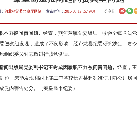
源：
河北省纪委监察厅网站
发布时间：
2016-08-19 15:49:00
分享到：
职不力被问责问题。
经查，燕河营镇党委组织、收缴全镇党员党
委巡察组发现，造成了不良影响。经卢龙县纪委研究决定，责
原组织委员郭志敬
进行
诫勉谈话。
新闻出版局党委副书记王树成因履职不力被问责问题。
经查，
到位，未能发现
和纠正
第二中学校长孟某超标准使用办公用房
成党内警告处分。
（秦皇岛市纪委）