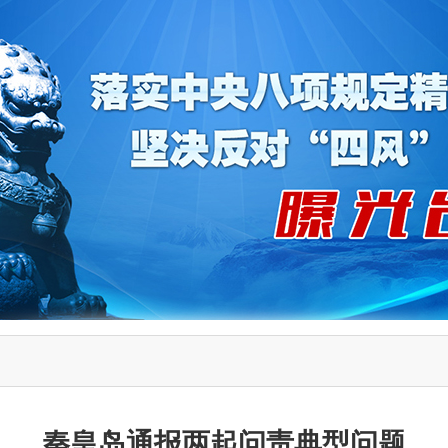
秦皇岛通报两起问责典型问题