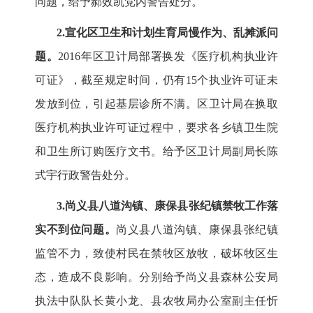
问题，给予郝效凯党内警告处分。
2.宣化区卫生和计划生育局慢作为、乱摊派问
题。
2016
年区卫计局部署换发《医疗机构执业许
可证》，截至规定时间，仍有
15
个执业许可证未
发放到位，引起基层诊所不满。区卫计局在换取
医疗机构执业许可证过程中，要求各乡镇卫生院
和卫生所订购医疗文书。给予区卫计局副局长陈
式宇行政警告处分。
3.尚义县八道沟镇、康保县张纪镇禁牧工作落
实不到位问题。
尚义县八道沟镇、康保县张纪镇
监管不力，致使村民在禁牧区放牧，破坏牧区生
态，造成不良影响。分别给予尚义县森林公安局
执法中队队长黄小龙、县农牧局办公室副主任忻