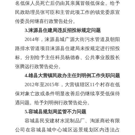
名低保人员死亡后仍由其亲属冒领低保金。给予
民政助理员张可臣和主管此项工作的镇党委原宣
传委员何继喜行政警告处分。
3.涞源县住建局违反招投标规定问题
2014年，涞源县城广源大街污水管道及朝阳
路排水管道项目涞源县住建局未按规定进行招投
标。分别给予主任科员杨德春、公共事业股股长
张腾远行政警告处分。
4.雄县大营镇民政办主任刘明例工作失职问题
2012年至2015年，大营镇辖区11个村存在低
保对象亡故或条件明显改善后仍继续享受低保待
遇问题。给予刘明例行政警告处分。
5.容城县规划局监管不力问题
容城县民安建材水泥制品厂、淘派商砼有限
公司在容城县城中心城区远景规划区内违法占