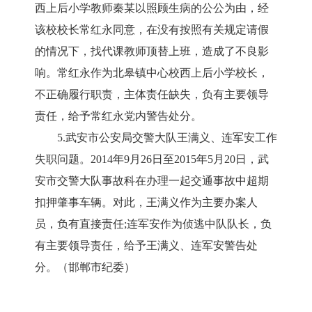
西上后小学教师秦某以照顾生病的公公为由，经
该校校长常红永同意，在没有按照有关规定请假
的情况下，找代课教师顶替上班，造成了不良影
响。常红永作为北皋镇中心校西上后小学校长，
不正确履行职责，主体责任缺失，负有主要领导
责任，给予常红永党内警告处分。
5.武安市公安局交警大队王满义、连军安工作
失职问题。2014年9月26日至2015年5月20日，武
安市交警大队事故科在办理一起交通事故中超期
扣押肇事车辆。对此，王满义作为主要办案人
员，负有直接责任;连军安作为侦逃中队队长，负
有主要领导责任，给予王满义、连军安警告处
分。（邯郸市纪委）